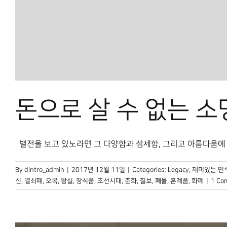
돈으로 살 수 없는 소
별전을 보고 있노라면 그 다양함과 섬세함, 그리고 아름다움에 감탄
By
dintro_admin
|
2017년 12월 11일
|
Categories:
Legacy
,
재미있는 민
신
,
열쇠패
,
오복
,
왕실
,
장식품
,
조선시대
,
춘화
,
칠보
,
폐물
,
혼례품
,
화폐
|
1 Co