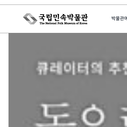
Skip
to
박물관
content