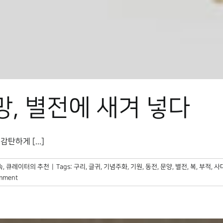
망, 별전에 새겨 넣다
하게 [...]
속
,
큐레이터의 추천
|
Tags:
구리
,
글귀
,
기념주화
,
기원
,
동전
,
문양
,
별전
,
복
,
부적
,
사
mment