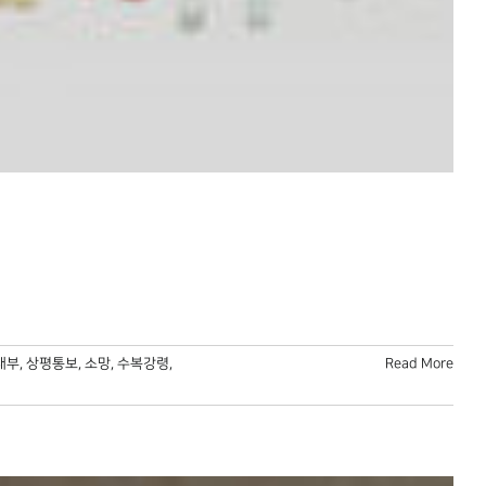
대부
,
상평통보
,
소망
,
수복강령
,
Read More