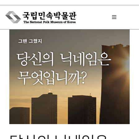
Skip
to
Toggle
content
Navigation
박물관에서는
민속이야기
민속 인사이드
원문보기 PDF