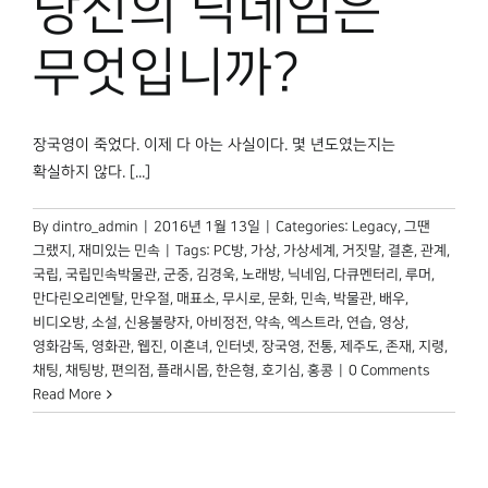
당신의 닉네임은
박물관 홈페이지
무엇입니까?
장국영이 죽었다. 이제 다 아는 사실이다. 몇 년도였는지는
확실하지 않다. [...]
By
dintro_admin
|
2016년 1월 13일
|
Categories:
Legacy
,
그땐
그랬지
,
재미있는 민속
|
Tags:
PC방
,
가상
,
가상세계
,
거짓말
,
결혼
,
관계
,
국립
,
국립민속박물관
,
군중
,
김경욱
,
노래방
,
닉네임
,
다큐멘터리
,
루머
,
만다린오리엔탈
,
만우절
,
매표소
,
무시로
,
문화
,
민속
,
박물관
,
배우
,
비디오방
,
소설
,
신용불량자
,
아비정전
,
약속
,
엑스트라
,
연습
,
영상
,
영화감독
,
영화관
,
웹진
,
이혼녀
,
인터넷
,
장국영
,
전통
,
제주도
,
존재
,
지령
,
채팅
,
채팅방
,
편의점
,
플래시몹
,
한은형
,
호기심
,
홍콩
|
0 Comments
Read More