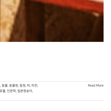
리
,
동물
,
동물원
,
동정
,
띠
,
띠전
,
Read More
유물
,
인문학
,
일본원숭이
,