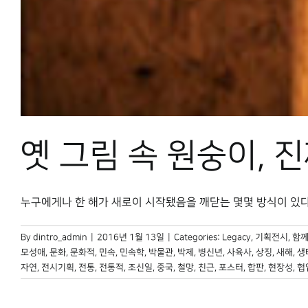
옛 그림 속 원숭이, 
누구에게나 한 해가 새로이 시작됐음을 깨닫는 몇몇 방식이 있다. 그 
By
dintro_admin
|
2016년 1월 13일
|
Categories:
Legacy
,
기획전시
,
함께
모성애
,
문화
,
문화적
,
민속
,
민속학
,
박물관
,
박제
,
병신년
,
사육사
,
상징
,
새해
,
생
자연
,
전시기획
,
전통
,
전통적
,
조신일
,
중국
,
철망
,
친근
,
포스터
,
합판
,
현장성
,
협