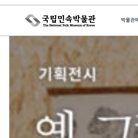
Skip
to
박물관
content