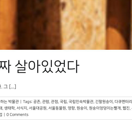
진짜 살아있었다
[...]
하는 박물관
|
Tags:
공존
,
관람
,
관점
,
국립
,
국립민속박물관
,
긴팔원숭이
,
다큐멘터
태
,
생태학
,
서식지
,
서울대공원
,
서울동물원
,
영향
,
원숭이
,
원숭이엉덩이는빨개
,
웹진
,
업
|
0 Comments