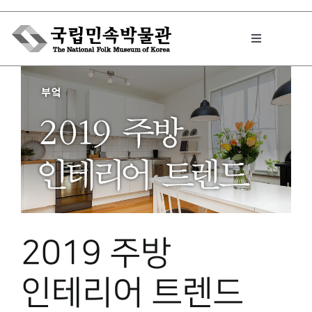
Skip
to
Toggle
content
Navigation
박물관에서는
민속이야기
민속 인사이드
2019 주방
원문보기 PDF
인테리어 트렌드