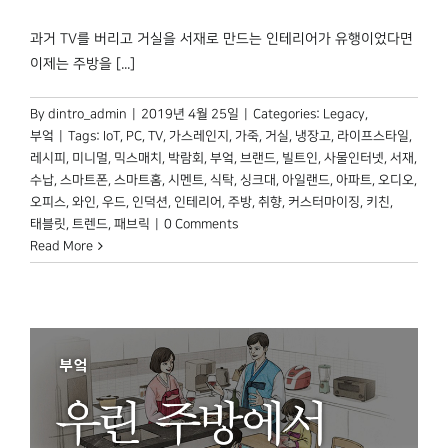
박물관 홈페이지
과거 TV를 버리고 거실을 서재로 만드는 인테리어가 유행이었다면
이제는 주방을 [...]
By
dintro_admin
|
2019년 4월 25일
|
Categories:
Legacy
,
부엌
|
Tags:
IoT
,
PC
,
TV
,
가스레인지
,
가죽
,
거실
,
냉장고
,
라이프스타일
,
레시피
,
미니멀
,
믹스매치
,
박람회
,
부엌
,
브랜드
,
빌트인
,
사물인터넷
,
서재
,
수납
,
스마트폰
,
스마트홈
,
시멘트
,
식탁
,
싱크대
,
아일랜드
,
아파트
,
오디오
,
오피스
,
와인
,
우드
,
인덕션
,
인테리어
,
주방
,
취향
,
커스터마이징
,
키친
,
태블릿
,
트렌드
,
패브릭
|
0 Comments
Read More