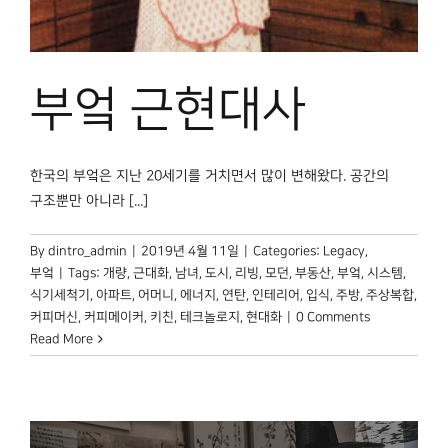
부엌 근현대사
한국의 부엌은 지난 20세기를 거치면서 많이 변해왔다. 공간의
구조뿐만 아니라 [...]
By
dintro_admin
|
2019년 4월 11일
|
Categories:
Legacy
,
부엌
|
Tags:
개량
,
근대화
,
남녀
,
도시
,
리빙
,
모던
,
부동산
,
부엌
,
시스템
,
식기세척기
,
아파트
,
어머니
,
에너지
,
연탄
,
인테리어
,
입식
,
주방
,
주상복합
,
커피머신
,
커피메이커
,
키친
,
테크놀로지
,
현대화
|
0 Comments
Read More