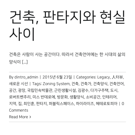
건축, 판타지와 현실
사이
건축은 사람이 사는 공간이다. 따라서 건축언어에는 한 시대의 삶의
양식이 [...]
By
dintro_admin
|
2015년 6월 23일
|
Categories:
Legacy
,
人터뷰
,
새로운 시선
|
Tags:
Zoning System
,
건축
,
건축가
,
건축양식
,
건축언어
,
공간
,
광장
,
국립민속박물관
,
근린생활시설
,
김광수
,
다가구주택
,
도시
,
로버트벤추리
,
미스 반데로에
,
방문화
,
생활양식
,
소비공간
,
인테리어
,
지역
,
집
,
최인훈
,
판타지
,
퍼블릭스페이스
,
하이라이즈
,
헤테로토피아
|
0
Comments
Read More