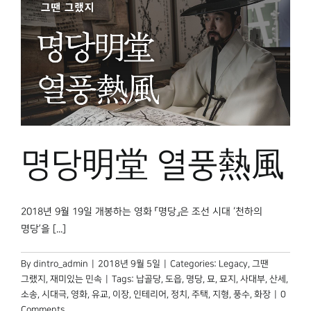
명당
明堂
열풍
熱風
2018년 9월 19일 개봉하는 영화 「명당」은 조선 시대 ‘천하의
명당’을 [...]
By
dintro_admin
|
2018년 9월 5일
|
Categories:
Legacy
,
그땐
그랬지
,
재미있는 민속
|
Tags:
납골당
,
도읍
,
명당
,
묘
,
묘지
,
사대부
,
산세
,
소송
,
시대극
,
영화
,
유교
,
이장
,
인테리어
,
정치
,
주택
,
지형
,
풍수
,
화장
|
0
Comments