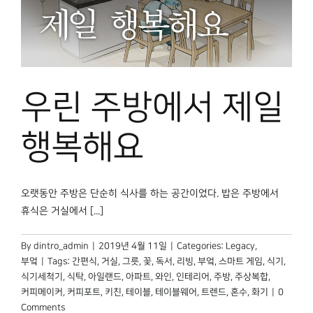
우린 주방에서 제일
행복해요
오랫동안 주방은 단순히 식사를 하는 공간이었다. 밥은 주방에서
휴식은 거실에서 [...]
By
dintro_admin
|
2019년 4월 11일
|
Categories:
Legacy
,
부엌
|
Tags:
간편식
,
거실
,
그릇
,
꽃
,
독서
,
리빙
,
부엌
,
스마트 게임
,
식기
,
식기세척기
,
식탁
,
아일랜드
,
아파트
,
와인
,
인테리어
,
주방
,
주상복합
,
커피메이커
,
커피포트
,
키친
,
테이블
,
테이블웨어
,
트렌드
,
혼수
,
화기
|
0
Comments