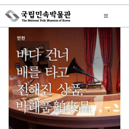
Skip
to
Toggle
content
Navigation
박물관에서는
민속이야기
민속 인사이드
원문보기 PDF