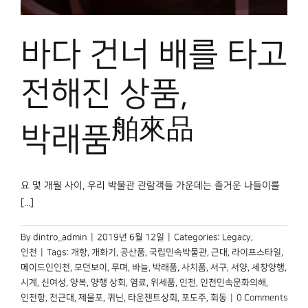
박물관 홈페이지
바다 건너 배를 타고
전해진 상품,
舶來品
박래품
요 몇 개월 사이, 우리 박물관 관람객들 가운데는 즐거운 나들이를
[...]
By
dintro_admin
|
2019년 6월 12일
|
Categories:
Legacy
,
인천
|
Tags:
개항
,
개화기
,
공산품
,
국립민속박물관
,
근대
,
라이프스타일
,
메이드인인천
,
모던보이
,
무며
,
바늘
,
박래품
,
사치품
,
서구
,
서양
,
세창양행
,
시계
,
신여성
,
양복
,
양행 상회
,
염료
,
위세품
,
인천
,
인천민속문화의해
,
인천항
,
전근대
,
제물포
,
퀴닌
,
타운젠트상회
,
포도주
,
회동
|
0 Comments