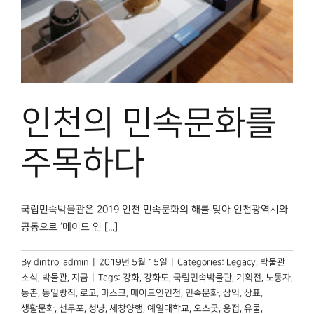
인천의 민속문화를
주목하다
국립민속박물관은 2019 인천 민속문화의 해를 맞아 인천광역시와
공동으로 ‘메이드 인 [...]
By
dintro_admin
|
2019년 5월 15일
|
Categories:
Legacy
,
박물관
소식
,
박물관, 지금
|
Tags:
강화
,
강화도
,
국립민속박물관
,
기획전
,
노동자
,
농촌
,
동일방직
,
로고
,
마스크
,
메이드인인천
,
민속문화
,
삼익
,
상표
,
생활문화
,
선두포
,
성냥
,
세창양행
,
예일대학교
,
오스굿
,
용접
,
유물
,