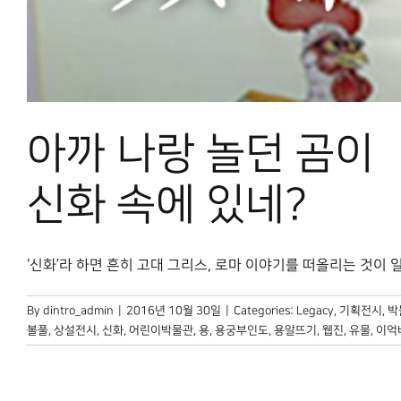
아까 나랑 놀던 곰이
신화 속에 있네?
‘신화’라 하면 흔히 고대 그리스, 로마 이야기를 떠올리는 것이 일반적
By
dintro_admin
|
2016년 10월 30일
|
Categories:
Legacy
,
기획전시
,
박
볼풀
,
상설전시
,
신화
,
어린이박물관
,
용
,
용궁부인도
,
용알뜨기
,
웹진
,
유물
,
이억