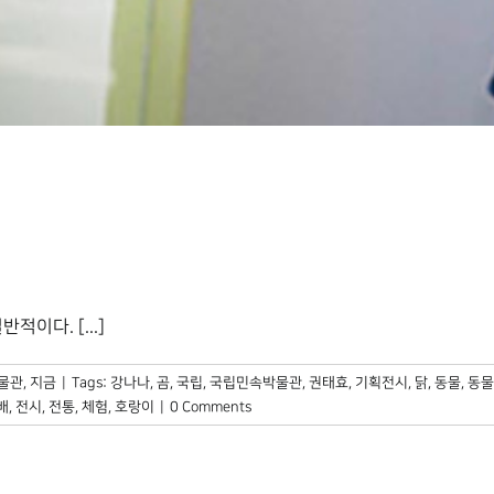
이다. [...]
물관, 지금
|
Tags:
강나나
,
곰
,
국립
,
국립민속박물관
,
권태효
,
기획전시
,
닭
,
동물
,
동물
배
,
전시
,
전통
,
체험
,
호랑이
|
0 Comments