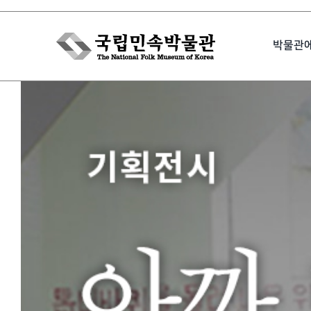
Skip
to
박물관
content