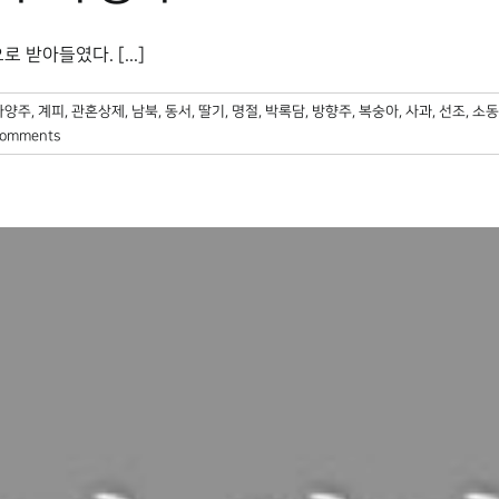
받아들였다. [...]
가양주
,
계피
,
관혼상제
,
남북
,
동서
,
딸기
,
명절
,
박록담
,
방향주
,
복숭아
,
사과
,
선조
,
소동
Comments