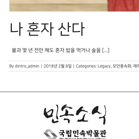
나 혼자 산다
불과 몇 년 전만 해도 혼자 밥을 먹거나 술을 [...]
By
dintro_admin
|
2018년 2월 8일
|
Categories:
Legacy
,
모던풍속화
,
재