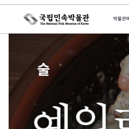
Skip
to
박물관
content