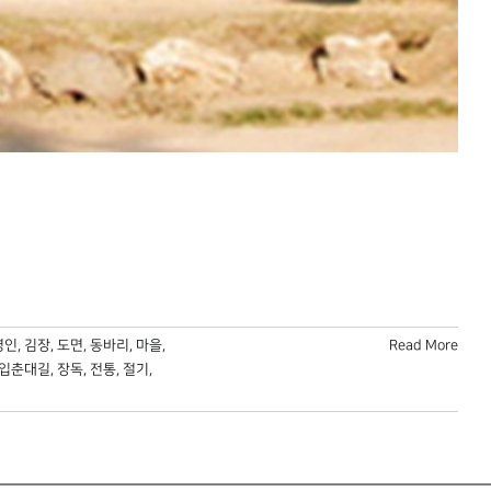
영인
,
김장
,
도면
,
동바리
,
마을
,
Read More
입춘대길
,
장독
,
전통
,
절기
,