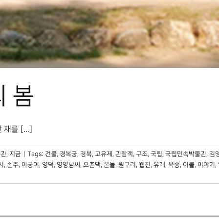
의 봄
 [...]
관, 지금
|
Tags:
건물
,
경복궁
,
경북
,
고유제
,
관람객
,
구조
,
국립
,
국립민속박물관
,
김
시
,
손주
,
아궁이
,
영덕
,
영양남씨
,
오촌댁
,
온돌
,
원구리
,
웹진
,
유래
,
육송
,
이불
,
이야기
,