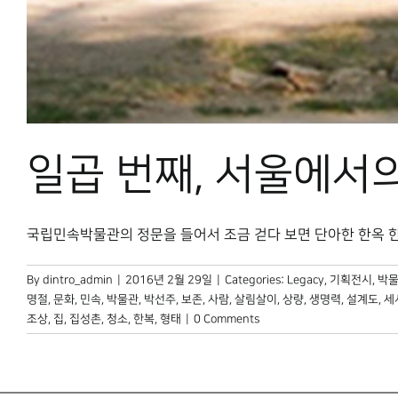
일곱 번째, 서울에서
국립민속박물관의 정문을 들어서 조금 걷다 보면 단아한 한옥 한 채를
By
dintro_admin
|
2016년 2월 29일
|
Categories:
Legacy
,
기획전시
,
박물
명절
,
문화
,
민속
,
박물관
,
박선주
,
보존
,
사람
,
살림살이
,
상량
,
생명력
,
설계도
,
세
조상
,
집
,
집성촌
,
청소
,
한복
,
형태
|
0 Comments