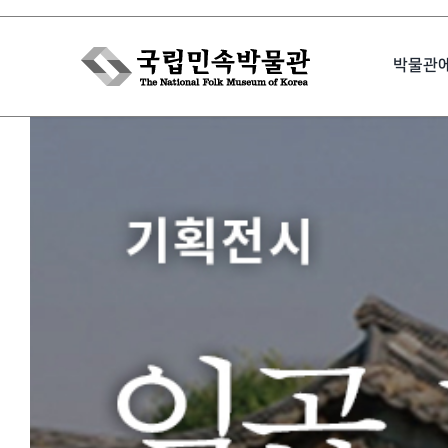
Skip
to
박물관
content