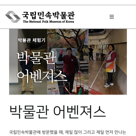
Skip
to
Toggle
content
Navigation
박물관에서는
민속이야기
민속 인사이드
박물관 어벤져스
원문보기 PDF
국립민속박물관에 방문했을 때, 제일 많이 그리고 제일 먼저 만나는