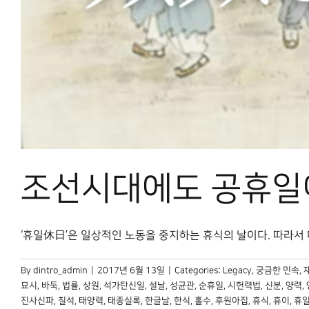
조선시대에도 공휴일
‘휴일休日’은 일상적인 노동을 중지하는 휴식의 날이다. 따라서 다른
By
dintro_admin
|
2017년 6월 13일
|
Categories:
Legacy
,
궁금한 민속
,
묘시
,
바둑
,
법률
,
상원
,
석가탄신일
,
설날
,
성균관
,
순휴일
,
시헌력법
,
신분
,
양력
,
진사신파
,
칠석
,
태양력
,
태종실록
,
한글날
,
한식
,
홀수
,
후원아집
,
휴식
,
휴이
,
휴