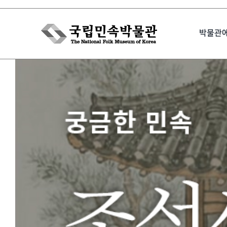
Skip
to
박물관
content