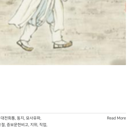
,
대전회통
,
동지
,
묘사유파
,
Read More
오절
,
증보문헌비고
,
지위
,
직업
,