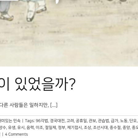
이 있었을까?
 사람들은 일하지만, [...]
재미있는 민속
|
Tags:
96각법
,
경국대전
,
고려
,
공휴일
,
관보
,
관습법
,
급가
,
노동
,
단오
양수
,
유생
,
유시
,
음력
,
이조
,
절일제
,
정부
,
제기접시
,
조상
,
조선시대
,
중수절
,
중양
,
중
일
|
4 Comments