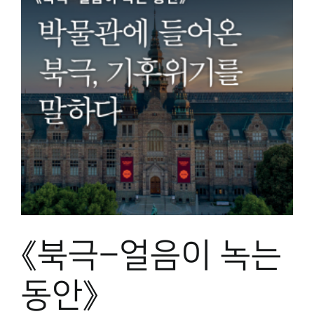
《북극–얼음이 녹는
동안》