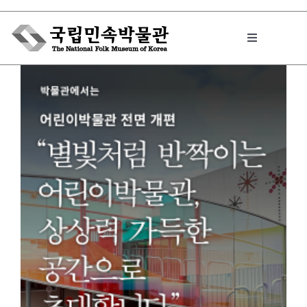
Skip
to
Toggle
content
Navigation
박물관에서는
민속이야기
민속 인사이드
원문보기 PDF