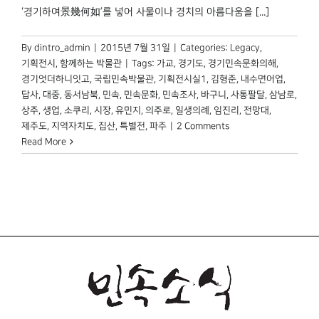
‘경기하여景幾何如’를 넣어 사물이나 경치의 아름다움을 [...]
By
dintro_admin
|
2015년 7월 31일
|
Categories:
Legacy
,
기획전시
,
함께하는 박물관
|
Tags:
가교
,
경기도
,
경기민속문화의해
,
경기엇더하니잇고
,
국립민속박물관
,
기획전시실1
,
김형준
,
내수면어업
,
답사
,
대중
,
동서남북
,
민속
,
민속문화
,
민속조사
,
바구니
,
사통팔달
,
삼남로
,
상주
,
생업
,
소쿠리
,
시장
,
유민지
,
의주로
,
일생의례
,
임진리
,
전망대
,
제주도
,
지역자치도
,
집산
,
특별전
,
파주
|
2 Comments
Read More