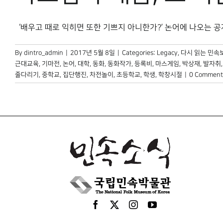
‘배우고 때로 익히면 또한 기쁘지 아니한가?’ 논어에 나오는 공자의 
By
dintro_admin
|
2017년 5월 8일
|
Categories:
Legacy
,
다시 읽는 민속
근대교육
,
기마전
,
논어
,
대학
,
동화
,
동화작가
,
등록비
,
마스게임
,
박상재
,
발자취
줄다리기
,
중학교
,
집단행진
,
차전놀이
,
초등학교
,
학생
,
학창시절
|
0 Comment