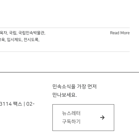
육자
,
국립
,
국립민속박물관
,
Read More
교육
,
입시제도
,
전시도록
,
민속소식을 가장 먼저
만나보세요.
114 팩스 | 02-
뉴스레터
구독하기