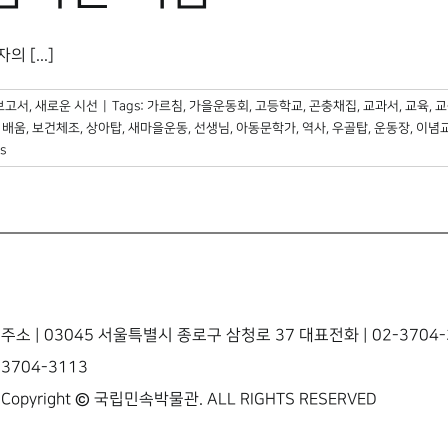
[...]
보고서
,
새로운 시선
|
Tags:
가르침
,
가을운동회
,
고등학교
,
곤충채집
,
교과서
,
교육
,
교
,
배움
,
보건체조
,
상아탑
,
새마을운동
,
선생님
,
아동문학가
,
역사
,
우골탑
,
운동장
,
이념
s
주소 | 03045 서울특별시 종로구 삼청로 37 대표전화 | 02-3704-3
3704-3113
Copyright © 국립민속박물관. ALL RIGHTS RESERVED