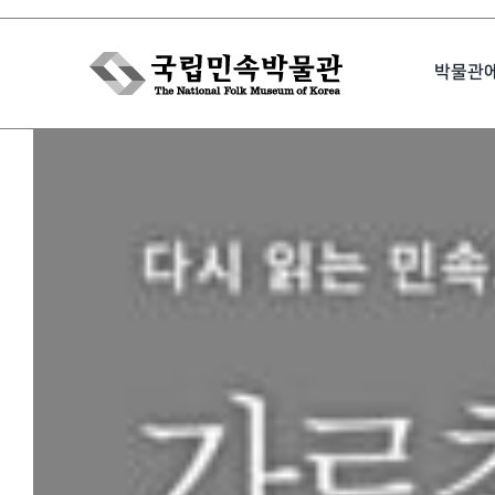
Skip
to
박물관
content