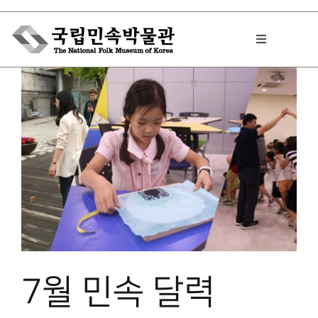
Skip
to
Toggle
content
Navigation
박물관에서는
민속이야기
민속 인사이드
원문보기 PDF
7월 민속 달력