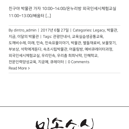
박물관 홈페이지
친구야 박물관 가자 10:00~14:00/온누리방 외국인세시체험교실
11:00~13:00/배움터 [...]
By
dintro_admin
|
2017년 6월 27일
|
Categories:
Legacy
,
박물관,
지금
,
이달의 박물관
|
Tags:
관광안내사
,
교육실습생공통교육
,
도깨비수레
,
미래
,
민속
,
민속유물이야기
,
박물관
,
별들재료비
,
보물찾기
,
부보상
,
석학에게듣다
,
속초시립박물관
,
어울림방
,
예비큐레이터과정
,
외국인세시체험교실
,
우리민속
,
우리춤 희희낙락
,
인혜학교
,
전문인력양성교육
,
지공예
,
큐레이터
|
0 Comments
Read More