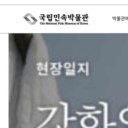
Skip
to
박물관
content