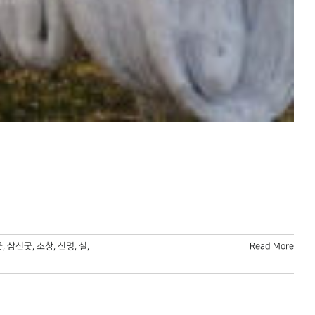
굿
,
삼신굿
,
소창
,
신명
,
실
,
Read More