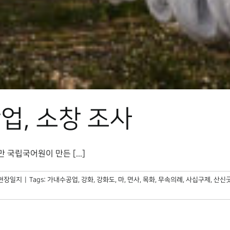
업, 소창 조사
국립국어원이 만든 [...]
현장일지
|
Tags:
가내수공업
,
강화
,
강화도
,
마
,
면사
,
목화
,
무속의례
,
사십구제
,
산신