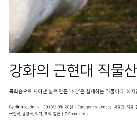
강화의 근현대 직물산
목화솜으로 자아낸 실로 만든 ‘소창’은 실재하는 직물이다. 하지만 
By
dintro_admin
|
2018년 9월 20일
|
Categories:
Legacy
,
박물관, 지금
,
씻김굿
,
용왕굿
,
직기
,
표백
,
함끈
|
0 Comments