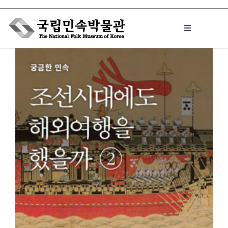
Skip
to
Toggle
content
Navigation
박물관에서는
민속이야기
민속 인사이드
원문보기 PDF