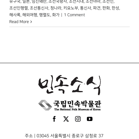
유구국
,
일본
,
임진왜란
,
조선국왕사
,
조선시대
,
조선야마
,
조선인
,
조선인행렬
,
조선통신사
,
청나라
,
키요노부
,
통신사
,
파견
,
판화
,
한성
,
해사록
,
해외여행
,
행렬도
,
화가
|
1 Comment
Read More
주소 | 03045 서울특별시 종로구 삼청로 37