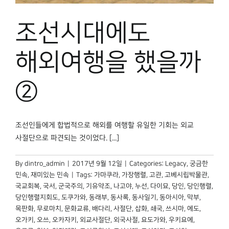
박물관 홈페이지
조선시대에도
해외여행을 했을까
②
조선인들에게 합법적으로 해외를 여행할 유일한 기회는 외교
사절단으로 파견되는 것이었다. [...]
By
dintro_admin
|
2017년 9월 12일
|
Categories:
Legacy
,
궁금한
민속
,
재미있는 민속
|
Tags:
가마쿠라
,
가장행렬
,
고관
,
고베시립박물관
,
국교회복
,
국서
,
군국주의
,
기유약조
,
나고야
,
누선
,
다이묘
,
당인
,
당인행렬
,
당인행렬지회도
,
도쿠가와
,
동래부
,
동사록
,
동사일기
,
동아시아
,
막부
,
목판화
,
무로마치
,
문화교류
,
배다리
,
사절단
,
삽화
,
쇄국
,
쓰시마
,
에도
,
오가키
,
오쓰
,
오카자키
,
외교사절단
,
외국사절
,
요도가와
,
우키요에
,