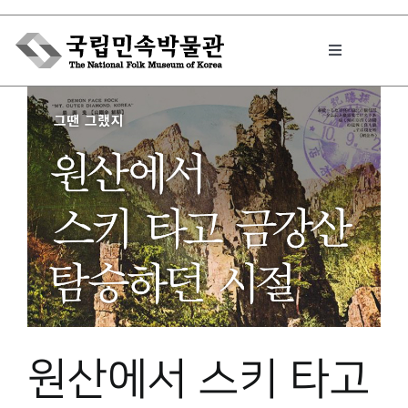
Skip
to
Toggle
content
Navigation
박물관에서는
민속이야기
민속 인사이드
원문보기 PDF
원산에서 스키 타고