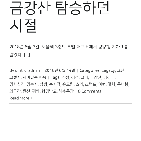
금강산 탐승하던
박물관 홈페이지
시절
2018년 6월 3일. 서울역 3층의 특별 매표소에서 평양행 기차표를
팔았다. [...]
By
dintro_admin
|
2018년 6월 14일
|
Categories:
Legacy
,
그땐
그랬지
,
재미있는 민속
|
Tags:
개성
,
경성
,
고려
,
금강산
,
명경대
,
명사십리
,
명승지
,
삼방
,
손기정
,
송도원
,
스키
,
스탬프
,
여행
,
열차
,
옥녀봉
,
외금강
,
원산
,
평양
,
함경남도
,
해수욕장
|
0 Comments
Read More