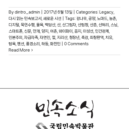
By
dintro_admin
|
2017년 6월 13일
|
Categories:
Legacy
,
다시 읽는 민속보고서
,
새로운 시선
|
Tags:
감나무
,
공양
,
노마드
,
농촌
,
디지털
,
묵언수행
,
물욕
,
백담산
,
산
,
산그림자
,
산림청
,
산촌
,
산허리
,
스님
,
스마트폰
,
신문
,
안개
,
양지
,
어촌
,
와이파이
,
음지
,
이성선
,
인간관계
,
인본주의
,
자급자족
,
자연인
,
절
,
지리산
,
청장년
,
촉감
,
최참판댁
,
치유
,
탐욕
,
펜션
,
풍경소리
,
하동
,
화전민
|
0 Comments
Read More