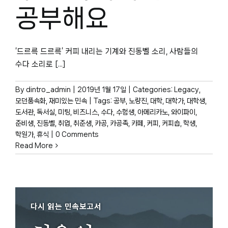
박물관 홈페이지
공부해요
‘드르륵 드르륵’ 커피 내리는 기계와 진동벨 소리, 사람들의
수다 소리로 [...]
By
dintro_admin
|
2019년 1월 17일
|
Categories:
Legacy
,
모던풍속화
,
재미있는 민속
|
Tags:
공부
,
노량진
,
대학
,
대학가
,
대학생
,
도서관
,
독서실
,
미팅
,
비즈니스
,
수다
,
수험생
,
아메리카노
,
와이파이
,
준비생
,
진동벨
,
취업
,
취준생
,
카공
,
카공족
,
카페
,
커피
,
커피숍
,
학생
,
학원가
,
휴식
|
0 Comments
Read More