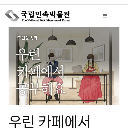
Skip
to
Toggle
content
Navigation
박물관에서는
민속이야기
민속 인사이드
원문보기 PDF
우린 카페에서