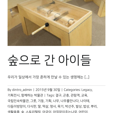
숲으로 간 아이들
우리가 일상에서 가장 흔하게 만날 수 있는 생명체는 [...]
By
dintro_admin
|
2015년 9월 30일
|
Categories:
Legacy
,
기획전시
,
함께하는 박물관
|
Tags:
결구
,
곤충
,
관람객
,
교육
,
국립민속박물관
,
그릇
,
기둥
,
기획
,
나무
,
나무를만나다
,
나이테
,
다듬이방망이
,
다식판
,
딸
,
떡살
,
명사
,
목기
,
박선주
,
발상
,
밥상
,
뿌리
,
생활용품
,
숲
,
스토리텔링
,
아궁이
,
아낌없이주는나무
,
어린이
,