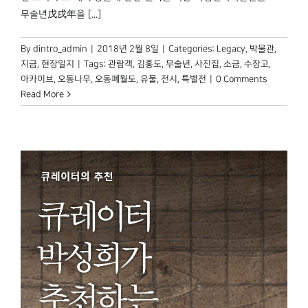
무술년戊戌年을 [...]
By
dintro_admin
|
2018년 2월 8일
|
Categories:
Legacy
,
박물관,
지금
,
현장일지
|
Tags:
관람객
,
김홍도
,
무술년
,
사진집
,
소금
,
수장고
,
아카이브
,
오동나무
,
오동폐월도
,
유물
,
전시
,
특별전
|
0 Comments
Read More