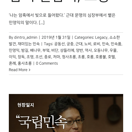
박물관 홈페이지
‘나는 암흑에서 빛으로 들어왔다.’ 근대 문명의 심장부에서 뱉은
민영익의 말이다. [...]
By
dintro_admin
|
2019년 1월 31일
|
Categories:
Legacy
,
소소한
발견
,
재미있는 민속
|
Tags:
공동선
,
궁중
,
근대
,
노비
,
로비
,
민속
,
민속품
,
민영익
,
밤길
,
배나무
,
부엌
,
비단
,
샹들리에
,
양반
,
역사
,
오동나무
,
우물
,
이익
,
장독
,
조명
,
조선
,
종로
,
처마
,
청사초롱
,
초롱
,
호롱
,
호롱불
,
호텔
,
혼례
,
홍사초롱
|
0 Comments
Read More