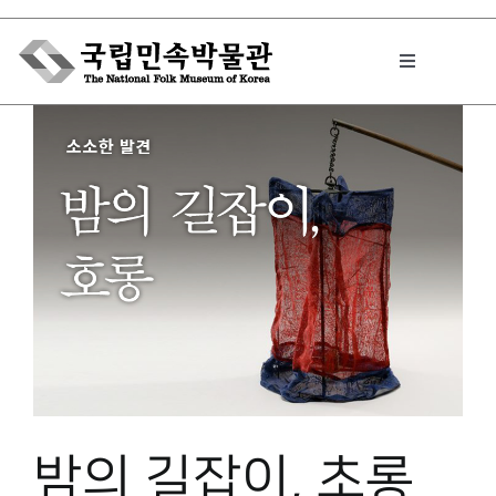
Skip
to
Toggle
content
Navigation
박물관에서는
민속이야기
민속 인사이드
원문보기 PDF
밤의 길잡이, 초롱