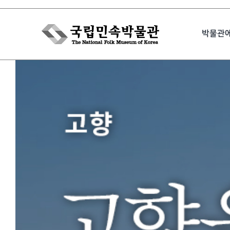
Skip
to
박물관
content