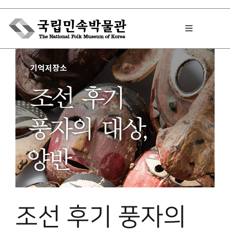
Skip
to
Toggle
content
Navigation
박물관에서는
민속이야기
민속 인사이드
원문보기 PDF
조선 후기 풍자의