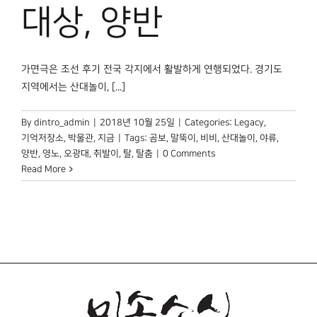
박물관 홈페이지
대상, 양반
가면극은 조선 후기 전국 각지에서 활발하게 연행되었다. 경기도
지역에서는 산대놀이, [...]
By
dintro_admin
|
2018년 10월 25일
|
Categories:
Legacy
,
기억저장소
,
박물관, 지금
|
Tags:
곰보
,
말뚝이
,
비비
,
산대놀이
,
야류
,
양반
,
영노
,
오광대
,
취발이
,
탈
,
탈춤
|
0 Comments
Read More