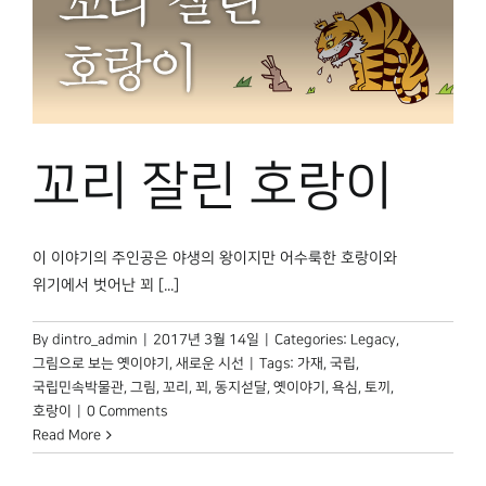
꼬리 잘린 호랑이
이 이야기의 주인공은 야생의 왕이지만 어수룩한 호랑이와
위기에서 벗어난 꾀 [...]
By
dintro_admin
|
2017년 3월 14일
|
Categories:
Legacy
,
그림으로 보는 옛이야기
,
새로운 시선
|
Tags:
가재
,
국립
,
국립민속박물관
,
그림
,
꼬리
,
꾀
,
동지섣달
,
옛이야기
,
욕심
,
토끼
,
호랑이
|
0 Comments
Read More