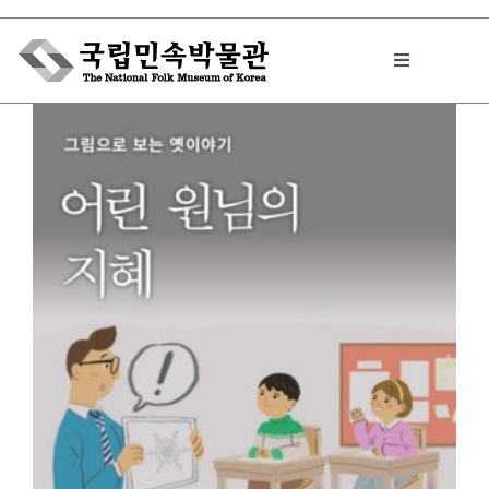
Skip
to
Toggle
content
Navigation
박물관에서는
민속이야기
민속 인사이드
원문보기 PDF