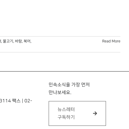
태
,
물고기
,
바람
,
북어
,
Read More
민속소식을 가장 먼저
만나보세요.
114 팩스 | 02-
뉴스레터
구독하기