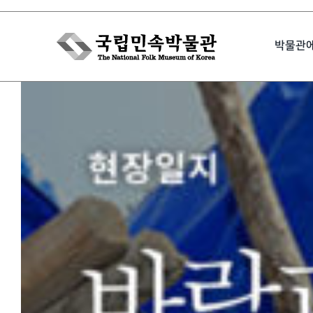
Skip
to
박물관
content