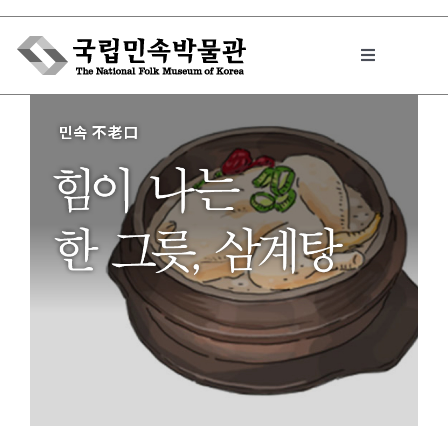
Skip
to
Toggle
content
Navigation
박물관에서는
민속이야기
민속 인사이드
원문보기 PDF