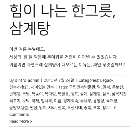
박물관 홈페이지
힘이 나는 한그릇,
삼계탕
이번 여름 복날에도,
세상의 '닭'들 덕분에 무더위를 거뜬히 이겨낼 수 있었습니다.
여름이면 자연스레 삼계탕이 떠오르는 이유는, 과연 무엇일까요?
By
dintro_admin
|
2015년 7월 24일
|
Categories:
Legacy
,
민속不老口
,
재미있는 민속
|
Tags:
국립민속박물관
,
닭
,
말복
,
몸보신
,
반계탕
,
복날
,
복놀이
,
복다림
,
복달음
,
빙표
,
삼계
,
삼계탕
,
삼복
,
삼복지간
,
쇠고기
,
수박
,
약재
,
엄나무
,
여름
,
영계백숙
,
옻나무
,
용봉탕
,
육개장
,
음양오행설
,
인삼
,
잉어
,
자라
,
전복
,
조선시대
,
중복
,
초복
,
황기
|
6
Comments
Read More