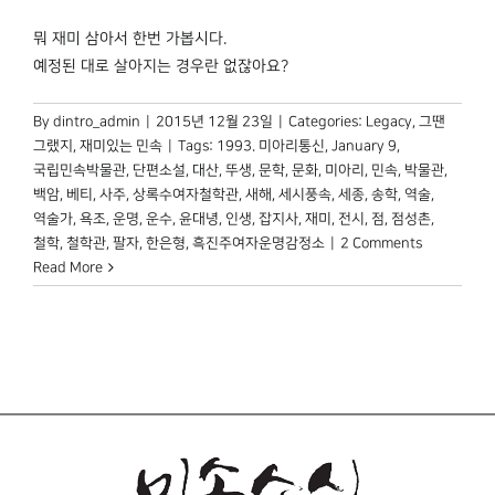
박물관 홈페이지
뭐 재미 삼아서 한번 가봅시다.
예정된 대로 살아지는 경우란 없잖아요?
By
dintro_admin
|
2015년 12월 23일
|
Categories:
Legacy
,
그땐
그랬지
,
재미있는 민속
|
Tags:
1993. 미아리통신
,
January 9
,
국립민속박물관
,
단편소설
,
대산
,
뚜생
,
문학
,
문화
,
미아리
,
민속
,
박물관
,
백암
,
베티
,
사주
,
상록수여자철학관
,
새해
,
세시풍속
,
세종
,
송학
,
역술
,
역술가
,
욕조
,
운명
,
운수
,
윤대녕
,
인생
,
잡지사
,
재미
,
전시
,
점
,
점성촌
,
철학
,
철학관
,
팔자
,
한은형
,
흑진주여자운명감정소
|
2 Comments
Read More