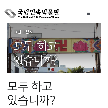
Skip
to
Toggle
content
Navigation
박물관에서는
민속이야기
민속 인사이드
모두 하고
원문보기 PDF
있습니까?