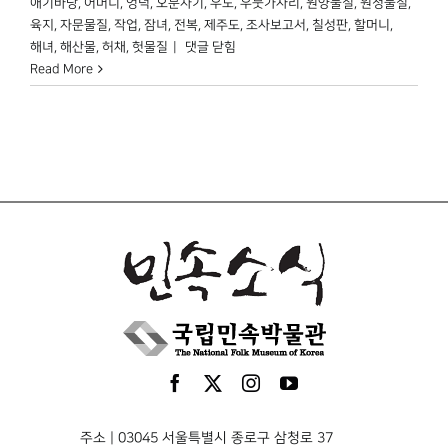
애기바당
,
어머니
,
엉덕
,
오분자기
,
우도
,
우뭇가사리
,
원양물질
,
원정물질
,
육지
,
자문물질
,
작업
,
잠녀
,
전복
,
제주도
,
조사보고서
,
칠성판
,
할머니
,
잠녀,
해녀
,
해산물
,
허채
,
헛물질
|
댓글 닫힘
숨빔,
Read More
무레질
주소 | 03045 서울특별시 종로구 삼청로 37