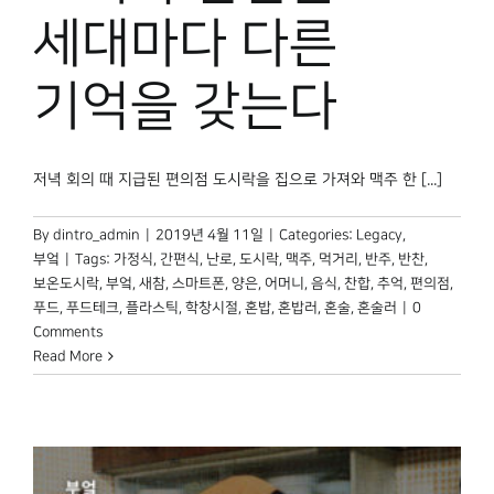
박물관 홈페이지
세대마다 다른
기억을 갖는다
저녁 회의 때 지급된 편의점 도시락을 집으로 가져와 맥주 한 [...]
By
dintro_admin
|
2019년 4월 11일
|
Categories:
Legacy
,
부엌
|
Tags:
가정식
,
간편식
,
난로
,
도시락
,
맥주
,
먹거리
,
반주
,
반찬
,
보온도시락
,
부엌
,
새참
,
스마트폰
,
양은
,
어머니
,
음식
,
찬합
,
추억
,
편의점
,
푸드
,
푸드테크
,
플라스틱
,
학창시절
,
혼밥
,
혼밥러
,
혼술
,
혼술러
|
0
Comments
Read More