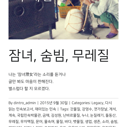
잠녀, 숨빔, 무레질
나는 '잠녀潛女’라는 소리를 듣거나
글만 봐도 마음이 짠해진다.
별스럽다 할 지 모르겠다.
By
dintro_admin
|
2015년 9월 30일
|
Categories:
Legacy
,
다시
읽는 민속보고서
,
재미있는 민속
|
Tags:
갓물질
,
강영수
,
갯가장날
,
게석
,
게숙
,
국립민속박물관
,
금채
,
김성원
,
난바르물질
,
누나
,
눈질레기
,
돌동산
,
무레질
,
무자맥질
,
문어
,
물속여
,
물질
,
바다
,
뱃물질
,
생업
,
생존
,
소라
,
숨빔
,