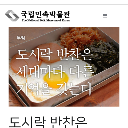
Skip
to
Toggle
content
Navigation
박물관에서는
민속이야기
민속 인사이드
원문보기 PDF
도시락 반찬은