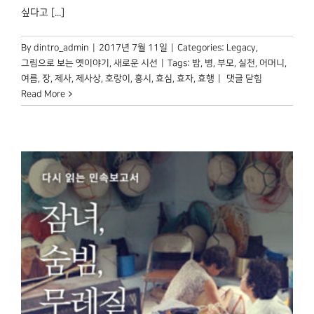
싶다고 [...]
By
dintro_admin
|
2017년 7월 11일
|
Categories:
Legacy
,
그림으로 보는 옛이야기
,
새로운 시선
|
Tags:
밤
,
병
,
부모
,
실천
,
어머니
,
여름에
여름
,
장
,
제사
,
제사상
,
호랑이
,
홍시
,
효심
,
효자
,
효행
|
댓글 닫힘
홍시
Read More
구한
효자