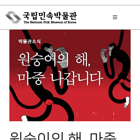
Skip
to
Toggle
content
Navigation
박물관에서는
민속이야기
민속 인사이드
원문보기 PDF
원숭이의 해, 마중