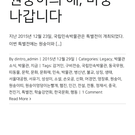
박물관 홈페이지
나갑니다
지난 2015년 12월 23일, 국립민속박물관은 특별전이 개최되었다.
이번 특별전에는 원숭이와 [...]
By
dintro_admin
|
2015년 12월 29일
|
Categories:
Legacy
,
박물관
소식
,
박물관, 지금
|
Tags:
감거인
,
구비전승
,
국립민속박물관
,
동국무원
,
띠동물
,
문학
,
문화
,
문화재
,
민속
,
박물관
,
병신년
,
불교
,
상징
,
생태
,
서울대공원
,
서유기
,
성성이
,
소설
,
손오공
,
신화
,
어경연
,
영장류
,
원숭이
,
원숭이띠
,
원숭이엉덩이는빨개
,
웹진
,
인간
,
전설
,
전통
,
정재서
,
중국
,
천진기
,
특별전
,
학술강연회
,
한국문화
,
행동
|
1 Comment
Read More