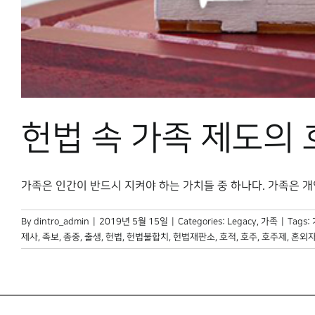
헌법 속 가족 제도의
가족은 인간이 반드시 지켜야 하는 가치들 중 하나다. 가족은 개인의 
By
dintro_admin
|
2019년 5월 15일
|
Categories:
Legacy
,
가족
|
Tags:
제사
,
족보
,
종중
,
출생
,
헌법
,
헌법불합치
,
헌법재판소
,
호적
,
호주
,
호주제
,
혼외