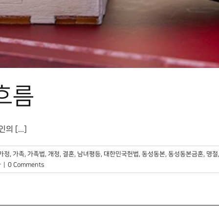
 흐름
[...]
가정
,
가족
,
가족법
,
개정
,
결혼
,
남녀평등
,
대한민국헌법
,
동성동본
,
동성동본금혼
,
명절
자
|
0 Comments