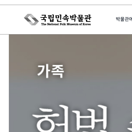
Skip
to
박물관
content