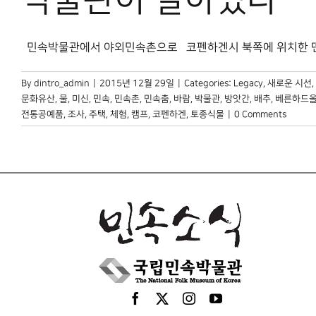
박물관이 살아있다
민속박물관에서 야외민속촌으로 코펜하겐시 북쪽에 위치한 덴마크 국
By
dintro_admin
|
2015년 12월 29일
|
Categories:
Legacy
,
새로운 시선
,
문화유산
,
물
,
미신
,
민속
,
민속촌
,
민속춤
,
바람
,
박물관
,
방앗간
,
배추
,
베른하드
전통공예품
,
조사
,
주택
,
체험
,
캠프
,
코펜하겐
,
토종식물
|
0 Comments