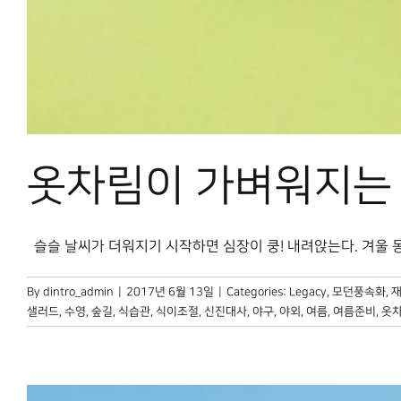
옷차림이 가벼워지는
슬슬 날씨가 더워지기 시작하면 심장이 쿵! 내려앉는다. 겨울 동안 
By
dintro_admin
|
2017년 6월 13일
|
Categories:
Legacy
,
모던풍속화
,
재
샐러드
,
수영
,
숲길
,
식습관
,
식이조절
,
신진대사
,
야구
,
야외
,
여름
,
여름준비
,
옷