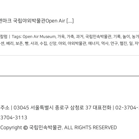
립야외박물관Open Air [...]
칼럼
|
Tags:
Open Air Museum
,
가옥
,
가축
,
과거
,
국립민속박물관
,
기록
,
놀이
,
농
올센
,
베리
,
보존
,
빵
,
사과
,
수집
,
신앙
,
야외
,
야외박물관
,
에너지
,
역사
,
연구
,
웹진
,
일
,
자
주소 | 03045 서울특별시 종로구 삼청로 37 대표전화 | 02-3704-3
3704-3113
Copyright © 국립민속박물관. ALL RIGHTS RESERVED