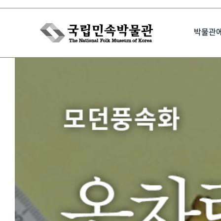
Skip
to
박물관
content