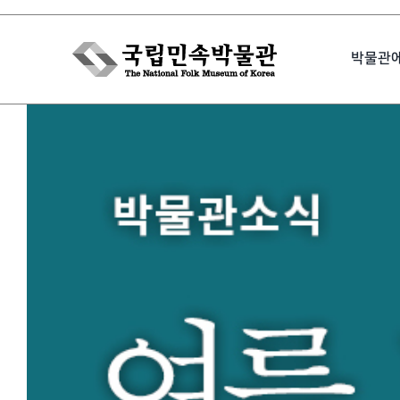
Skip
to
박물관
content