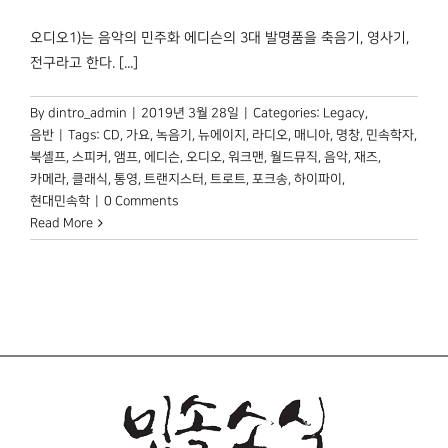
박물관 홈페이지
오디오1)는 음악의 민주화 에디슨의 3대 발명품을 축음기, 영사기,
전구라고 한다. [...]
By
dintro_admin
|
2019년 3월 28일
|
Categories:
Legacy
,
음반
|
Tags:
CD
,
가요
,
녹음기
,
뉴에이지
,
라디오
,
매니아
,
명창
,
민속학자
,
북셸프
,
스피커
,
앰프
,
에디슨
,
오디오
,
워크맨
,
월드뮤직
,
음악
,
재즈
,
카메라
,
클래식
,
통영
,
트랜지스터
,
트로트
,
포크송
,
하이파이
,
현대민속학
|
0 Comments
Read More