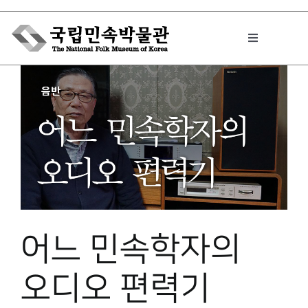
Skip
to
Toggle
content
Navigation
박물관에서는
민속이야기
민속 인사이드
어느 민속학자의
원문보기 PDF
오디오 편력기