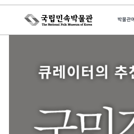
Skip
to
박물관
content