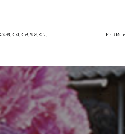
상화병
,
수각
,
수단
,
악신
,
액운
,
Read More