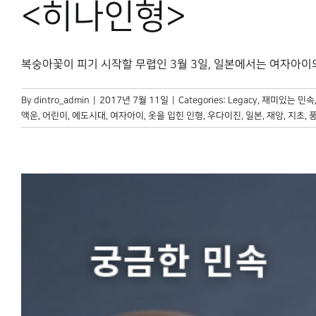
<히나인형>
복숭아꽃이 피기 시작할 무렵인 3월 3일, 일본에서는 여자아이의 건
By
dintro_admin
|
2017년 7월 11일
|
Categories:
Legacy
,
재미있는 민속
액운
,
어린이
,
에도시대
,
여자아이
,
옷을 입힌 인형
,
우다이진
,
일본
,
재앙
,
지초
,