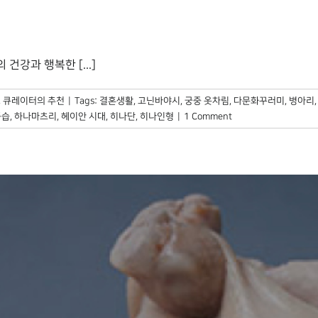
강과 행복한 [...]
,
큐레이터의 추천
|
Tags:
결혼생활
,
고닌바야시
,
궁중 옷차림
,
다문화꾸러미
,
병아리
풍습
,
하나마츠리
,
헤이안 시대
,
히나단
,
히나인형
|
1 Comment