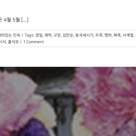
 5월 [...]
재미있는 민속
|
Tags:
경일
,
계하
,
구장
,
김만순
,
동국세시기
,
두죽
,
맹하
,
복죽
,
사계절
,
시식
,
홍석모
|
1 Comment