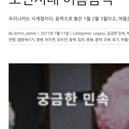
우리나라는 사계절이다. 음력으로 봄은 1월 2월 3월이고, 여름은 4월
By
dintro_admin
|
2017년 7월 11일
|
Categories:
Legacy
,
궁금한 민속
,
연병
,
열량세시기
,
염병
,
우두면
,
유두연
,
음력
,
입추
,
중복
,
중하
,
초복
,
토기
,
하월