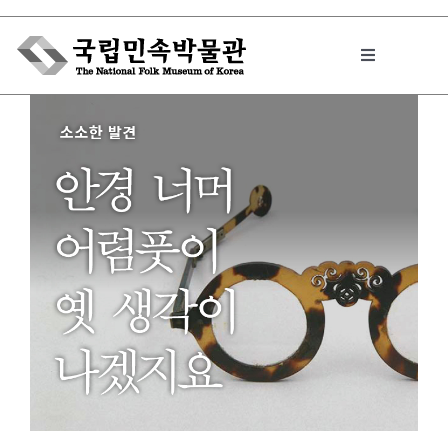
Skip
to
Toggle
content
Navigation
박물관에서는
민속이야기
민속 인사이드
원문보기 PDF