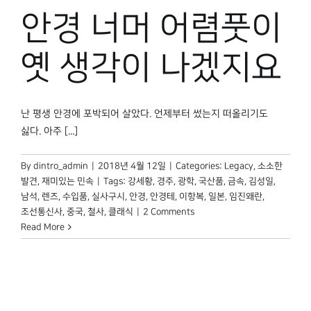
박물관 홈페이지
안경 너머 어렴풋이
옛 생각이 나겠지요
난 평생 안경에 포박되어 살았다. 언제부터 썼는지 떠올리기도
싫다. 아주 [...]
By
dintro_admin
|
2018년 4월 12일
|
Categories:
Legacy
,
소소한
발견
,
재미있는 민속
|
Tags:
강세황
,
경주
,
광학
,
국산품
,
금속
,
김성일
,
남석
,
렌즈
,
수입품
,
실사구시
,
안경
,
안경테
,
이항복
,
일본
,
임진왜란
,
조선통신사
,
중국
,
철사
,
클래식
|
2 Comments
Read More