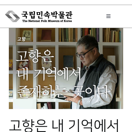
Skip
to
Toggle
content
Navigation
박물관에서는
민속이야기
민속 인사이드
원문보기 PDF
고향은 내 기억에서