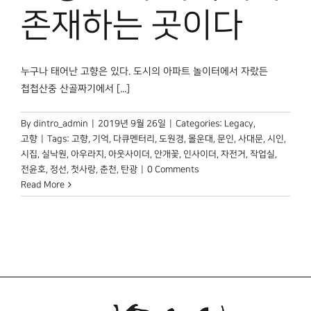
박물관 홈페이지
존재하는 곳이다
누구나 태어난 고향은 있다. 도시의 아파트 놀이터에서 자랐든
첩첩산중 산골짜기에서 [...]
By
dintro_admin
|
2019년 9월 26일
|
Categories:
Legacy
,
고향
|
Tags:
고향
,
기억
,
다큐멘터리
,
도원경
,
몰운대
,
문인
,
사대문
,
시인
,
시집
,
실낙원
,
아우라지
,
아웃사이더
,
안개꽃
,
인사이더
,
자전거
,
작업실
,
전윤호
,
정선
,
첫사랑
,
춘천
,
탄광
|
0 Comments
Read More