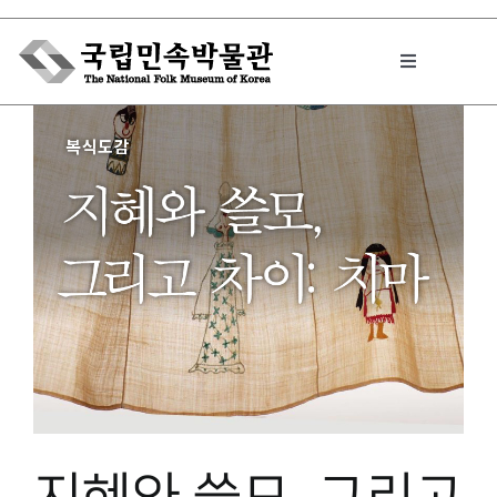
Skip
to
Toggle
content
Navigation
박물관에서는
민속이야기
민속 인사이드
원문보기 PDF