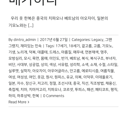
우리 옷 한복은 중국의 치파오나 베트남의 아오자이, 일본의
기모노와는 [...]
By
dintro_admin
|
2017년 6월 27일
|
Categories:
Legacy
,
그땐
그랬지
,
재미있는 민속
|
Tags:
17세기
,
18세기
,
겉고름
,
고름
,
기모노
,
기생
,
노리개
,
덕복
,
데콜테
,
드레스
,
마름질
,
매무새
,
면본채색
,
명주
,
모방심리
,
모시
,
목면
,
몸매
,
미인도
,
반가
,
베트남
,
복식
,
복식구조
,
부녀자
,
비단
,
사대부
,
상공업
,
상의
,
색상
,
서유럽
,
성리학
,
소색
,
소재
,
수절
,
스타일
,
실루엣
,
실학자
,
아오자이
,
아우어글라스
,
안고름
,
에로티시즘
,
여름직물
,
여성
,
여성성
,
여인
,
옷감
,
원사
,
원피스
,
유교
,
의복
,
이덕무
,
이데올로기
,
일본
,
자수
,
장신구
,
저고리
,
정절
,
조선시대
,
중국
,
직선
,
직조방법
,
채용신
,
축첩제
,
치마
,
치마저고리
,
치파오나
,
코르셋
,
투피스
,
패션
,
페티코트
,
평직
,
하의
,
하후상박
,
한복
|
0 Comments
Read More