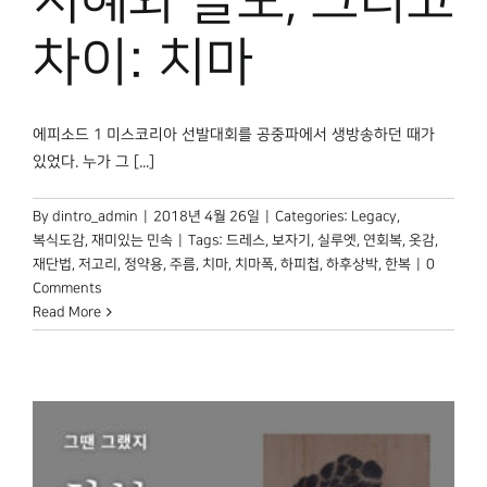
지혜와 쓸모, 그리고
박물관 홈페이지
차이: 치마
에피소드 1 미스코리아 선발대회를 공중파에서 생방송하던 때가
있었다. 누가 그 [...]
By
dintro_admin
|
2018년 4월 26일
|
Categories:
Legacy
,
복식도감
,
재미있는 민속
|
Tags:
드레스
,
보자기
,
실루엣
,
연회복
,
옷감
,
재단법
,
저고리
,
정약용
,
주름
,
치마
,
치마폭
,
하피첩
,
하후상박
,
한복
|
0
Comments
Read More