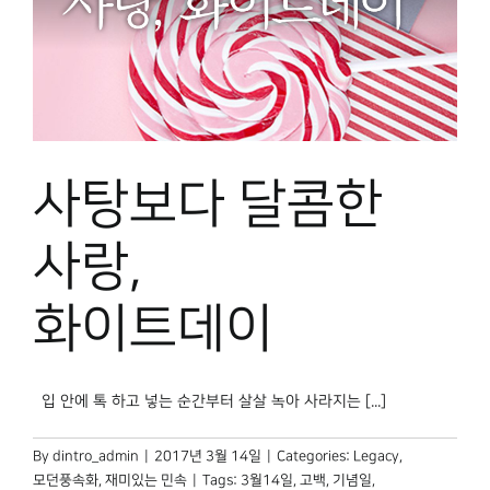
사탕보다 달콤한
사랑,
화이트데이
입 안에 톡 하고 넣는 순간부터 살살 녹아 사라지는 [...]
By
dintro_admin
|
2017년 3월 14일
|
Categories:
Legacy
,
모던풍속화
,
재미있는 민속
|
Tags:
3월14일
,
고백
,
기념일
,