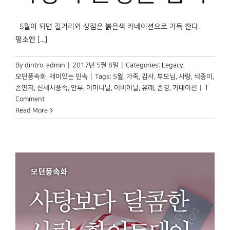
박물관 홈페이지
5월이 되면 길거리와 상점은 붉은색 카네이션으로 가득 찬다.
평소엔 [...]
By
dintro_admin
|
2017년 5월 8일
|
Categories:
Legacy
,
모던풍속화
,
재미있는 민속
|
Tags:
5월
,
가족
,
감사
,
부모님
,
사랑
,
색종이
,
손편지
,
신세시풍속
,
안부
,
어머니날
,
어버이날
,
유래
,
존경
,
카네이션
|
1
Comment
Read More