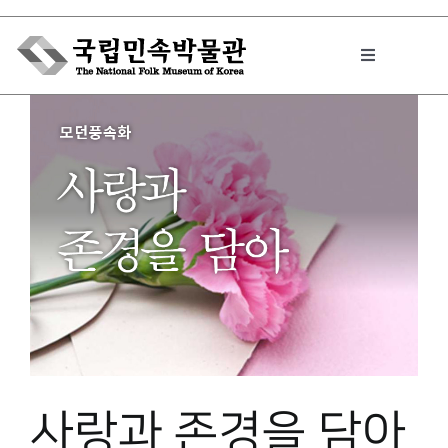
Skip
to
Toggle
content
Navigation
박물관에서는
민속이야기
민속 인사이드
원문보기 PDF
사랑과 존경을 담아