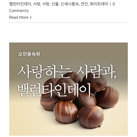
밸런타인데이
,
사랑
,
사탕
,
선물
,
신세시풍속
,
연인
,
화이트데이
|
0
Comments
Read More