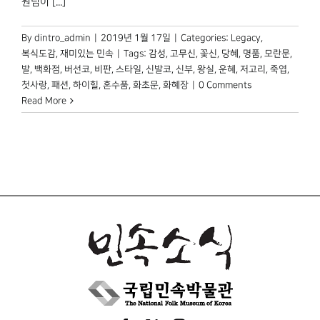
원님이 [...]
박물관 홈페이지
By
dintro_admin
|
2019년 1월 17일
|
Categories:
Legacy
,
복식도감
,
재미있는 민속
|
Tags:
감성
,
고무신
,
꽃신
,
당혜
,
명품
,
모란문
,
발
,
백화점
,
버선코
,
비판
,
스타일
,
신발코
,
신부
,
왕실
,
운혜
,
저고리
,
죽엽
,
첫사랑
,
패션
,
하이힐
,
혼수품
,
화초문
,
화혜장
|
0 Comments
Read More