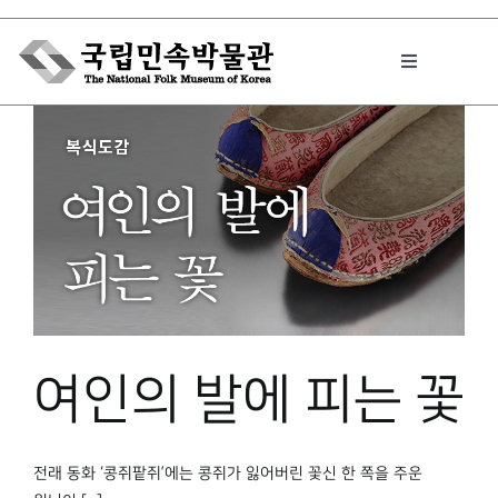
Skip
to
Toggle
content
Navigation
박물관에서는
민속이야기
민속 인사이드
여인의 발에 피는 꽃
원문보기 PDF
전래 동화 ‘콩쥐팥쥐’에는 콩쥐가 잃어버린 꽃신 한 쪽을 주운