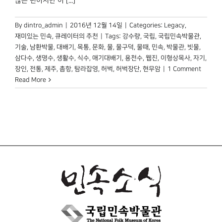
많은 편이지만 이 [...]
By
dintro_admin
|
2016년 12월 14일
|
Categories:
Legacy
,
재미있는 민속
,
큐레이터의 추천
|
Tags:
강수량
,
국립
,
국립민속박물관
,
기술
,
남환박물
,
대배기
,
목통
,
문화
,
물
,
물구덕
,
물때
,
민속
,
박물관
,
빗물
,
삼다수
,
생명수
,
생활수
,
식수
,
애기대배기
,
용천수
,
웹진
,
이형상목사
,
자기
,
장인
,
전통
,
제주
,
촘항
,
탐라잡영
,
허벅
,
허벅장단
,
현무암
|
1 Comment
Read More