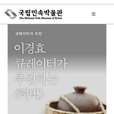
Skip
to
Toggle
content
Navigation
박물관에서는
민속이야기
민속 인사이드
원문보기 PDF