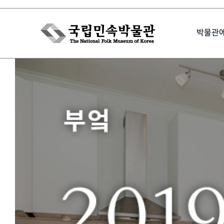
Skip
to
박물관
content