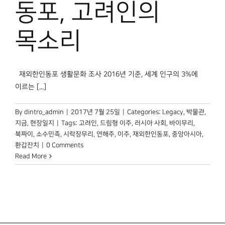
동포, 고려인의
박물관 홈페이지
목소리
재외한인동포 생활문화 조사 2016년 기준, 세계 인구의 3%에
이르는 [...]
By
dintro_admin
|
2017년 7월 25일
|
Categories:
Legacy
,
박물관,
지금
,
현장일지
|
Tags:
고려인
,
드림형 이주
,
러시아 사회
,
바이무리
,
북짜이
,
소수민족
,
시락장무리
,
연해주
,
이주
,
재외한인동포
,
중앙아시아
,
환갑잔치
|
0 Comments
Read More