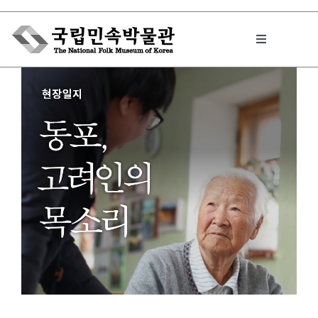
Skip
to
Toggle
content
Navigation
박물관에서는
민속이야기
민속 인사이드
원문보기 PDF