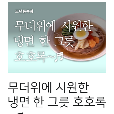
무더위에 시원한
냉면 한 그릇 호호록