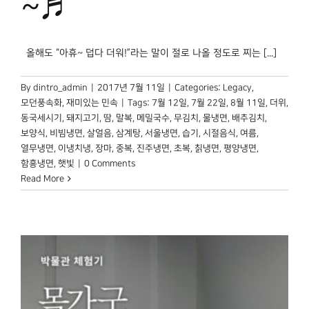
~♬
올해도 “아휴~ 덥다 더워!”라는 말이 절로 나올 정도로 찌는 [...]
By
dintro_admin
|
2017년 7월 11일
|
Categories:
Legacy
,
모던풍속화
,
재미있는 민속
|
Tags:
7월 12일
,
7월 22일
,
8월 11일
,
더위
,
동국세시기
,
돼지고기
,
땀
,
말복
,
메밀국수
,
무김치
,
물냉면
,
배추김치
,
보양식
,
비빔냉면
,
살얼음
,
삼계탕
,
서울냉면
,
습기
,
시절음식
,
여름
,
열무냉면
,
이냉치냉
,
장마
,
중복
,
진주냉면
,
초복
,
칡냉면
,
평양냉면
,
함흥냉면
,
햇빛
|
0 Comments
Read More