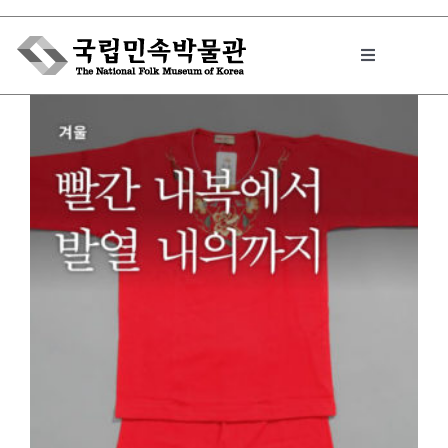
Skip
to
Toggle
content
Navigation
박물관에서는
민속이야기
민속 인사이드
원문보기 PDF