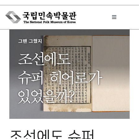
Skip
to
Toggle
content
Navigation
박물관에서는
민속이야기
민속 인사이드
원문보기 PDF
조선에도 슈퍼