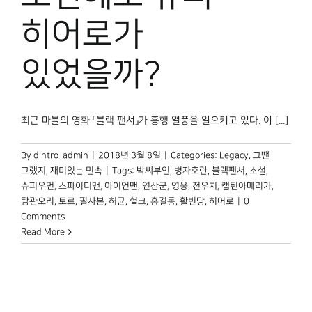
박물관 홈페이지
히어로가
있었을까?
최근 마블의 영화 「블랙 팬서」가 흥행 열풍을 일으키고 있다. 이 [...]
By
dintro_admin
|
2018년 3월 8일
|
Categories:
Legacy
,
그땐
그랬지
,
재미있는 민속
|
Tags:
박씨부인
,
병자호란
,
블랙팬서
,
소설
,
슈퍼우먼
,
스파이더맨
,
아이언맨
,
연산군
,
영웅
,
전우치
,
캡틴아메리카
,
탐관오리
,
토르
,
필사본
,
허균
,
헐크
,
홍길동
,
활빈당
,
히어로
|
0
Comments
Read More