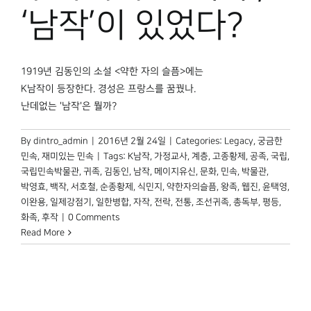
박물관 홈페이지
‘남작’이 있었다?
1919년 김동인의 소설 <약한 자의 슬픔>에는
K남작이 등장한다. 경성은 프랑스를 꿈꿨나.
난데없는 '남작'은 뭘까?
By
dintro_admin
|
2016년 2월 24일
|
Categories:
Legacy
,
궁금한
민속
,
재미있는 민속
|
Tags:
K남작
,
가정교사
,
계층
,
고종황제
,
공족
,
국립
,
국립민속박물관
,
귀족
,
김동인
,
남작
,
메이지유신
,
문화
,
민속
,
박물관
,
박영효
,
백작
,
서호철
,
순종황제
,
식민지
,
약한자의슬픔
,
왕족
,
웹진
,
윤택영
,
이완용
,
일제강점기
,
일한병합
,
자작
,
전락
,
전통
,
조선귀족
,
총독부
,
평등
,
화족
,
후작
|
0 Comments
Read More