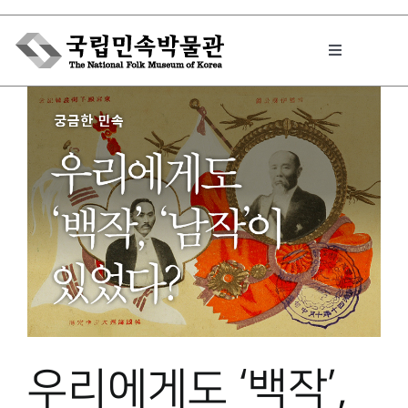
Skip
to
Toggle
content
Navigation
박물관에서는
민속이야기
민속 인사이드
원문보기 PDF
우리에게도 ‘백작’,