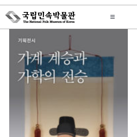
Skip
to
Toggle
content
Navigation
박물관에서는
민속이야기
민속 인사이드
원문보기 PDF