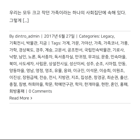
우리는 모두 크고 작던 가족이라는 하나의 사회집단에 속해 있다.
그렇게 [...]
By
dintro_admin
|
2017년 6월 27일
|
Categories:
Legacy
,
기획전시
,
박물관, 지금
|
Tags:
가계
,
가문
,
가야산
,
가족
,
가족코너
,
가풍
,
가학
,
경상북도
,
경주
,
계승
,
고문서
,
공조판서
,
국립민속박물관
,
기로사
,
낙향
,
남인
,
노론
,
독서종자
,
독서종자실
,
만귀정
,
무괴심
,
문중
,
민속마을
,
북미
,
사도세자
,
사립문
,
상설전시실
,
성산이씨
,
성주
,
순조
,
시아첩
,
안동
,
양동마을
,
영남
,
영정
,
영조
,
유물
,
응와
,
이규진
,
이석문
,
이승희
,
이원조
,
이진상
,
장원급제
,
전승
,
전시
,
지방관
,
지조
,
집성촌
,
창경궁
,
최순권
,
출산
,
충절
,
침병
,
하회마을
,
학문
,
학예연구관
,
학자
,
한개마을
,
현판
,
혼인
,
홍패
,
회방홍패
|
0 Comments
Read More