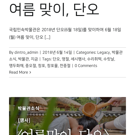
박물관 홈페이지
여름 맞이, 단오
국립민속박물관은 2018년 단오(6월 18일)를 맞이하여 6월 18일
(월) 여름 맞이, 단오 [...]
By
dintro_admin
|
2018년 6월 14일
|
Categories:
Legacy
,
박물관
소식
,
박물관, 지금
|
Tags:
단오
,
명절
,
세시행사
,
수리취떡
,
수릿날
,
앵두화채
,
중오절
,
창포
,
창포물
,
천중절
|
0 Comments
Read More