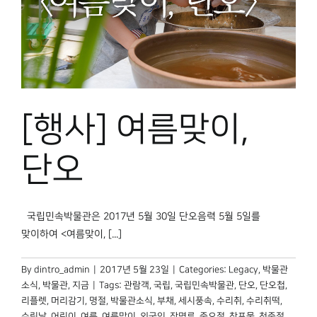
[행사] 여름맞이,
단오
국립민속박물관은 2017년 5월 30일 단오음력 5월 5일를
맞이하여 <여름맞이, [...]
By
dintro_admin
|
2017년 5월 23일
|
Categories:
Legacy
,
박물관
소식
,
박물관, 지금
|
Tags:
관람객
,
국립
,
국립민속박물관
,
단오
,
단오첩
,
리플렛
,
머리감기
,
명절
,
박물관소식
,
부채
,
세시풍속
,
수리취
,
수리취떡
,
수릿날
,
어린이
,
여름
,
여름맞이
,
외국인
,
장명루
,
중오절
,
창포물
,
천중절
,