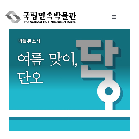
Skip
to
Toggle
content
Navigation
박물관에서는
민속이야기
민속 인사이드
원문보기 PDF