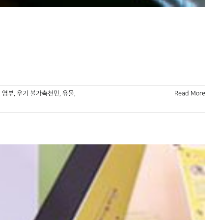
,
염부
,
우기 불가촉천민
,
유물
,
Read More