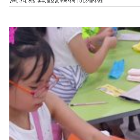
인력
,
전시
,
정월
,
춘분
,
토요일
,
형형색색
|
0 Comments