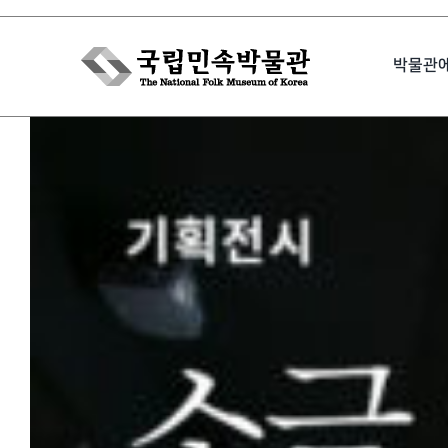
Skip
to
박물관
content