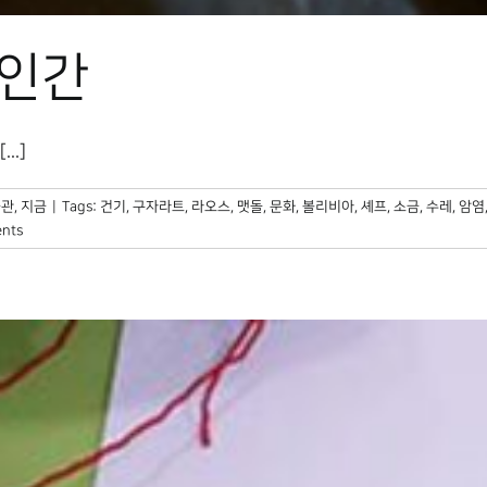
 인간
..]
관, 지금
|
Tags:
건기
,
구자라트
,
라오스
,
맷돌
,
문화
,
볼리비아
,
셰프
,
소금
,
수레
,
암염
nts