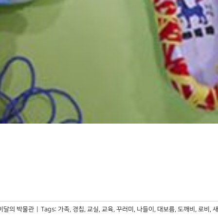
이달의 박물관
|
Tags:
가족
,
경칩
,
교실
,
교육
,
꾸러미
,
나들이
,
대보름
,
도깨비
,
로비
,