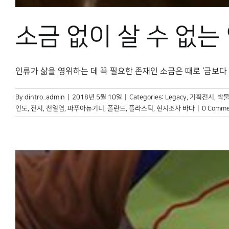
소금 없이 살 수 없는
인류가 삶을 영위하는 데 꼭 필요한 존재인 소금은 때로 ‘금보다 [.
By
dintro_admin
|
2018년 5월 10일
|
Categories:
Legacy
,
기획전시
,
박물
인도
,
전시
,
천일염
,
파푸아뉴기니
,
폴란드
,
플라스틱
,
현지조사 바다
|
0 Comme