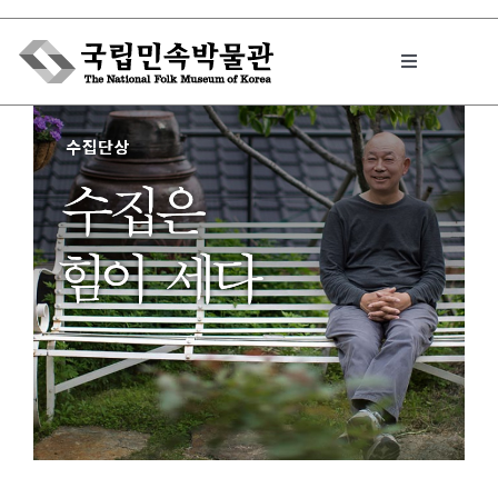
Skip
to
Toggle
content
Navigation
박물관에서는
민속이야기
민속 인사이드
원문보기 PDF