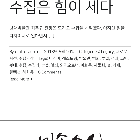
수집은 힘이 세다
박물관 홈페이지
쇳대박물관 최홍규 관장은 토기로 수집을 시작했다. 하지만 철물
디자이너로 일하면서 [...]
By
dintro_admin
|
2018년 5월 10일
|
Categories:
Legacy
,
새로운
시선
,
수집단상
|
Tags:
다리미
,
레스토랑
,
박물관
,
벽화
,
부엌
,
석쇠
,
소반
,
쇳대
,
수집
,
수집가
,
숯불
,
열쇠
,
와인오프너
,
이화동
,
자물쇠
,
철
,
카페
,
컬렉션
,
혜화동
|
0 Comments
Read More