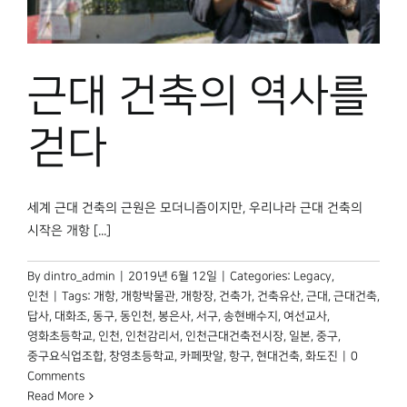
박물관 홈페이지
근대 건축의 역사를
걷다
세계 근대 건축의 근원은 모더니즘이지만, 우리나라 근대 건축의
시작은 개항 [...]
By
dintro_admin
|
2019년 6월 12일
|
Categories:
Legacy
,
인천
|
Tags:
개항
,
개항박물관
,
개항장
,
건축가
,
건축유산
,
근대
,
근대건축
,
답사
,
대화조
,
동구
,
동인천
,
봉은사
,
서구
,
송현배수지
,
여선교사
,
영화초등학교
,
인천
,
인천감리서
,
인천근대건축전시장
,
일본
,
중구
,
중구요식업조합
,
창영초등학교
,
카페팟알
,
항구
,
현대건축
,
화도진
|
0
Comments
Read More