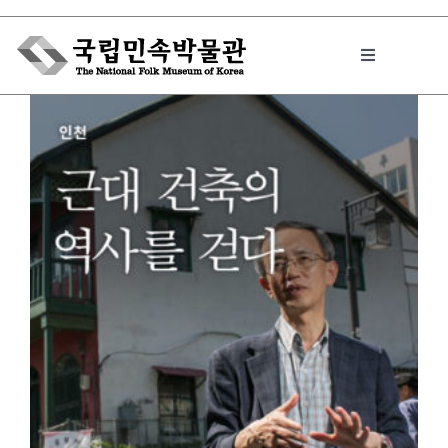
Skip
to
Toggle
content
Navigation
박물관에서는
민속이야기
민속 인사이드
원문보기 PDF