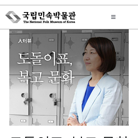
Skip
to
Toggle
content
Navigation
박물관에서는
민속이야기
민속 인사이드
원문보기 PDF