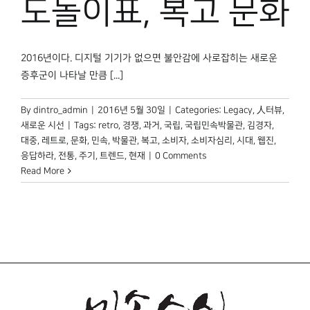
도돌이표, 복고 문화
박물관 홈페이지
2016년이다. 디지털 기기가 없으면 불안감에 사로잡히는 새로운
증후군이 나타날 만큼 [...]
By
dintro_admin
|
2016년 5월 30일
|
Categories:
Legacy
,
人터뷰
,
새로운 시선
|
Tags:
retro
,
경쟁
,
과거
,
국립
,
국립민속박물관
,
김경자
,
대중
,
레트로
,
문화
,
민속
,
박물관
,
복고
,
소비자
,
소비자심리
,
시대
,
웹진
,
응답하라
,
전통
,
주기
,
트렌드
,
현재
|
0 Comments
Read More