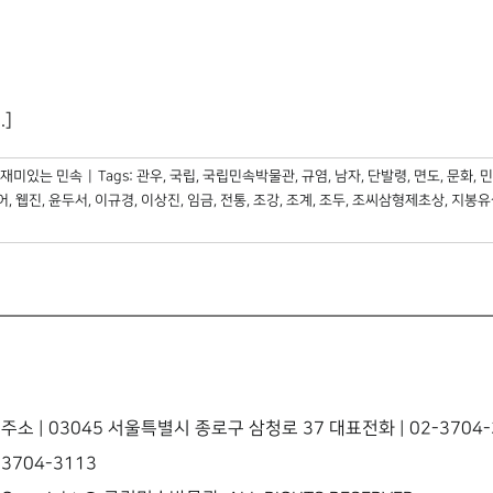
.]
재미있는 민속
|
Tags:
관우
,
국립
,
국립민속박물관
,
규염
,
남자
,
단발령
,
면도
,
문화
,
민
어
,
웹진
,
윤두서
,
이규경
,
이상진
,
임금
,
전통
,
조강
,
조계
,
조두
,
조씨삼형제초상
,
지봉유
주소 | 03045 서울특별시 종로구 삼청로 37 대표전화 | 02-3704-3
3704-3113