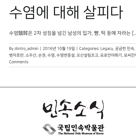
수염에 대해 살피다
수염鬚髥은 2차 성징을 넘긴 남성의 입가, 뺨, 턱 등에 자라는 [..
By
dintro_admin
|
2016년 10월 19일
|
Categories:
Legacy
,
궁금한 민속
,
병자호란
,
소두산
,
손권
,
수염
,
수염변증설
,
오산설림초고
,
요로언야화기
,
요씨잔
Comments