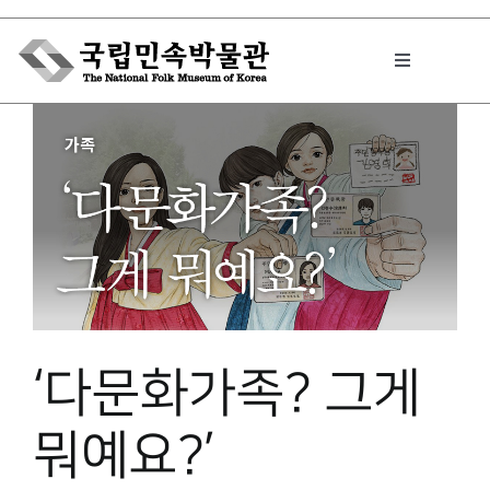
Skip
to
Toggle
content
Navigation
박물관에서는
민속이야기
민속 인사이드
‘다문화가족? 그게
원문보기 PDF
뭐예요?’