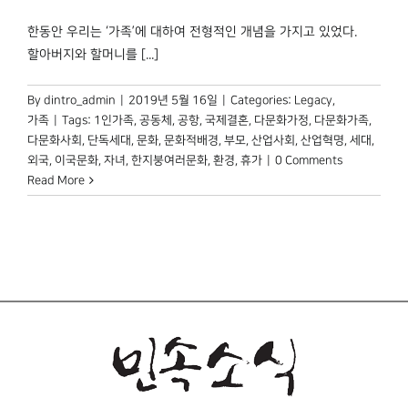
박물관 홈페이지
한동안 우리는 ‘가족’에 대하여 전형적인 개념을 가지고 있었다.
할아버지와 할머니를 [...]
By
dintro_admin
|
2019년 5월 16일
|
Categories:
Legacy
,
가족
|
Tags:
1인가족
,
공동체
,
공항
,
국제결혼
,
다문화가정
,
다문화가족
,
다문화사회
,
단독세대
,
문화
,
문화적배경
,
부모
,
산업사회
,
산업혁명
,
세대
,
외국
,
이국문화
,
자녀
,
한지붕여러문화
,
환경
,
휴가
|
0 Comments
Read More